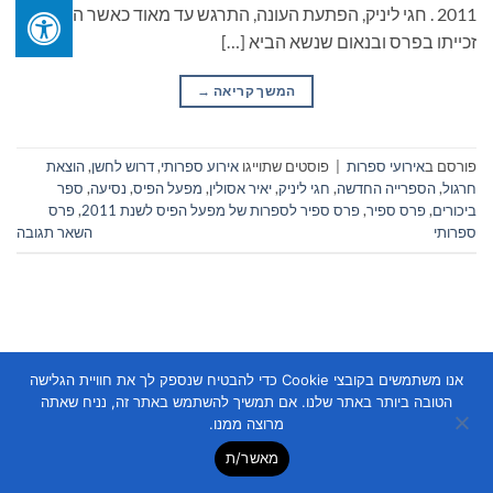
2011 . חגי ליניק, הפתעת העונה, התרגש עד מאוד כאשר הכריזו על
זכייתו בפרס ובנאום שנשא הביא […]
המשך קריאה
→
פורסם ב
אירועי ספרות
|
פוסטים שתוייגו
אירוע ספרותי
,
דרוש לחשן
,
הוצאת
חרגול
,
הספרייה החדשה
,
חגי ליניק
,
יאיר אסולין
,
מפעל הפיס
,
נסיעה
,
ספר
ביכורים
,
פרס ספיר
,
פרס ספיר לספרות של מפעל הפיס לשנת 2011
,
פרס
ספרותי
השאר תגובה
אנו משתמשים בקובצי Cookie כדי להבטיח שנספק לך את חוויית הגלישה
הטובה ביותר באתר שלנו. אם תמשיך להשתמש באתר זה, נניח שאתה
Copyright 2026 ©
Flatsome Theme
מרוצה ממנו.
מאשר/ת