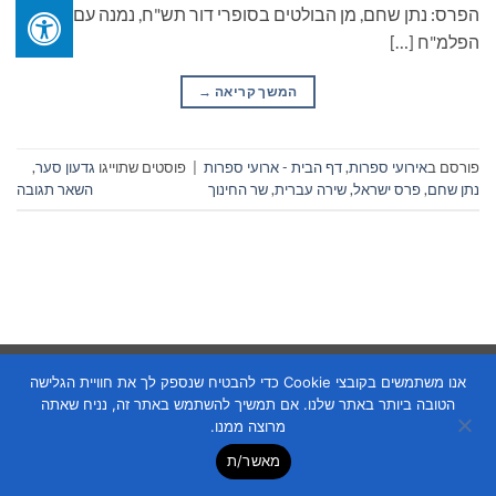
הפרס: נתן שחם, מן הבולטים בסופרי דור תש"ח, נמנה עם לוחמי
הפלמ"ח […]
המשך קריאה
→
פורסם ב
אירועי ספרות
,
דף הבית - ארועי ספרות
|
פוסטים שתוייגו
גדעון סער
,
נתן שחם
,
פרס ישראל
,
שירה עברית
,
שר החינוך
השאר תגובה
Copyright 2026 ©
Flatsome Theme
אנו משתמשים בקובצי Cookie כדי להבטיח שנספק לך את חוויית הגלישה
הטובה ביותר באתר שלנו. אם תמשיך להשתמש באתר זה, נניח שאתה
מרוצה ממנו.
מאשר/ת