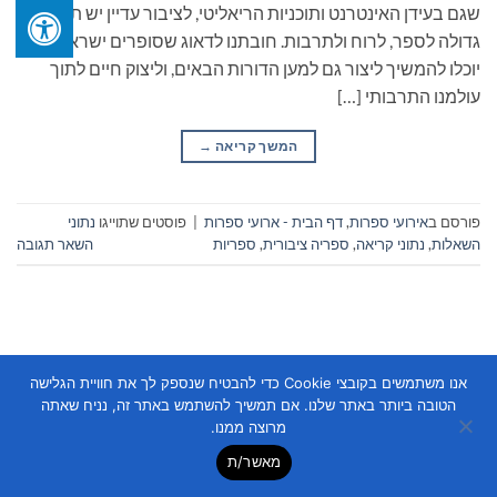
שגם בעידן האינטרנט ותוכניות הריאליטי, לציבור עדיין יש תשוקה
גדולה לספר, לרוח ולתרבות. חובתנו לדאוג שסופרים ישראלים
יוכלו להמשיך ליצור גם למען הדורות הבאים, וליצוק חיים לתוך
עולמנו התרבותי […]
המשך קריאה
→
פורסם ב
אירועי ספרות
,
דף הבית - ארועי ספרות
|
פוסטים שתוייגו
נתוני
השאלות
,
נתוני קריאה
,
ספריה ציבורית
,
ספריות
השאר תגובה
אנו משתמשים בקובצי Cookie כדי להבטיח שנספק לך את חוויית הגלישה
הטובה ביותר באתר שלנו. אם תמשיך להשתמש באתר זה, נניח שאתה
Copyright 2026 ©
Flatsome Theme
מרוצה ממנו.
מאשר/ת