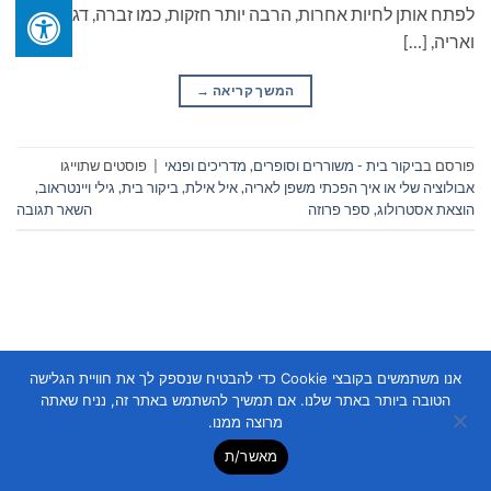
לפתח אותן לחיות אחרות, הרבה יותר חזקות, כמו זברה, דג סלמון
ואריה, […]
המשך קריאה
→
פורסם ב
ביקור בית - משוררים וסופרים
,
מדריכים ופנאי
|
פוסטים שתוייגו
אבולוציה שלי או איך הפכתי משפן לאריה
,
איל אילת
,
ביקור בית
,
גילי ויינטראוב
,
הוצאת אסטרולוג
,
ספר פרוזה
השאר תגובה
אנו משתמשים בקובצי Cookie כדי להבטיח שנספק לך את חוויית הגלישה
Copyright 2026 ©
Flatsome Theme
הטובה ביותר באתר שלנו. אם תמשיך להשתמש באתר זה, נניח שאתה
מרוצה ממנו.
מאשר/ת