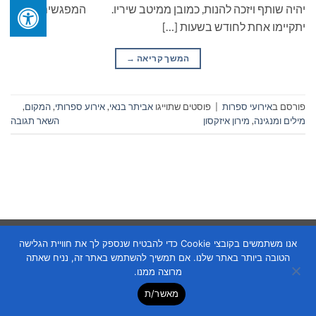
יהיה שותף ויזכה להנות, כמובן ממיטב שיריו. המפגשים
יתקיימו אחת לחודש בשעות […]
המשך קריאה
→
פורסם ב
אירועי ספרות
|
פוסטים שתוייגו
אביתר בנאי
,
אירוע ספרותי
,
המקום
,
מילים ומנגינה
,
מירון איזקסון
השאר תגובה
Copyright 2026 ©
Flatsome Theme
אנו משתמשים בקובצי Cookie כדי להבטיח שנספק לך את חוויית הגלישה
הטובה ביותר באתר שלנו. אם תמשיך להשתמש באתר זה, נניח שאתה
מרוצה ממנו.
מאשר/ת