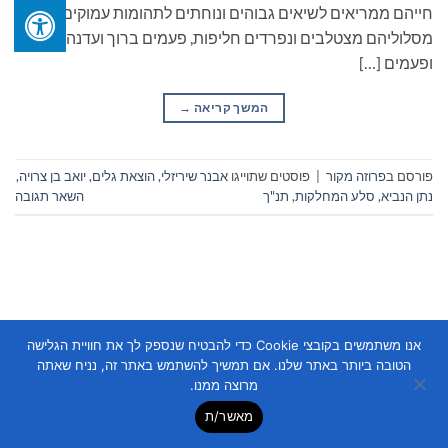
חייהם ממריאים לשיאים גבוהים ונוחתים לתהומות עמוקים.
מסלוליהם מצטלבים ונפרדים חליפות, פעמים ברוך ועדנה,
ופעמים […]
המשך קריאה
→
פורסם ב
פרוזה מקור
|
פוסטים שתוייגו
אבנר שיריזלי
,
הוצאת גלים
,
יואב בן צרויה
,
נתן הנביא
,
סלע המחלקות
,
תנ"ך
השאר תגובה
אנו משתמשים בקובצי Cookie כדי להבטיח שנספק לך את חוויית הגלישה
Copyright 2026 ©
Flatsome Theme
הטובה ביותר באתר שלנו. אם תמשיך להשתמש באתר זה, נניח שאתה
מרוצה ממנו.
מאשר/ת