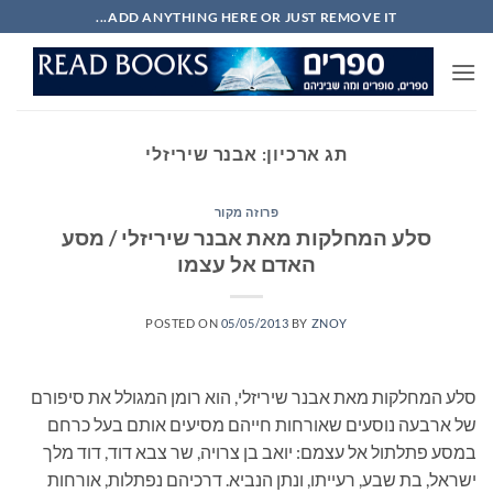
Ski
ADD ANYTHING HERE OR JUST REMOVE IT...
t
conten
תג ארכיון:
אבנר שיריזלי
פרוזה מקור
סלע המחלקות מאת אבנר שיריזלי / מסע
האדם אל עצמו
POSTED ON
05/05/2013
BY
ZNOY
סלע המחלקות מאת אבנר שיריזלי, הוא רומן המגולל את סיפורם
של ארבעה נוסעים שאורחות חייהם מסיעים אותם בעל כרחם
במסע פתלתול אל עצמם: יואב בן צרויה, שר צבא דוד, דוד מלך
ישראל, בת שבע, רעייתו, ונתן הנביא. דרכיהם נפתלות, אורחות