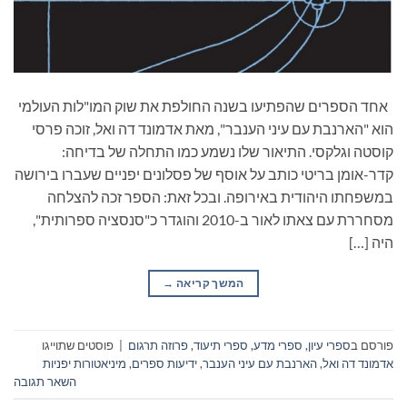
אחד הספרים שהפתיעו בשנה החולפת את שוק המו"לות העולמי
הוא "הארנבת עם עיני הענבר", מאת אדמונד דה ואל, זוכה פרסי
קוסטה וגלקסי. התיאור שלו נשמע כמו התחלה של בדיחה:
קדר-אומן בריטי כותב על אוסף של פסלונים יפניים שעברו בירושה
במשפחתו היהודית באירופה. ובכל זאת: הספר זכה להצלחה
מסחררת עם צאתו לאור ב-2010 והוגדר כ"סנסציה ספרותית",
היה […]
המשך קריאה
→
פורסם ב
ספרי עיון, ספרי מדע, ספרי תיעוד
,
פרוזה תרגום
|
פוסטים שתוייגו
אדמונד דה ואל
,
הארנבת עם עיני הענבר
,
ידיעות ספרים
,
מיניאטורות יפניות
השאר תגובה