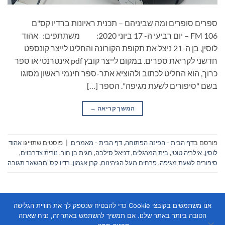
ספרים סופרים ומה שביניהם – תכנית ראיונות ברדיו קס"ם
106 FM – יום רביעי ה- 17 ביוני 2020: משתתפים: אהוד
לוסין, בן ה-21 ניצל את תקופת הקורונה והחליט לייצר קונספט
חדשני לקריאת ספרים. במקום לייצר קובץ pdf אינטרנטי או ספר
כרוך, הוא החליט לכתוב ולהוציא אתר-ספר חינמי ראשון מסוגו
בשם "סיפורים לשעת מגיפה". הספר […]
המשך קריאה
→
פורסם ב
דף הבית - הפינה הפתוחה
,
דף הבית - מאמרים
|
פוסטים שתוייגו
אהוד
לוסין
,
אילריה טוטי
,
בית המרגלים
,
דניאל סילבה
,
חגית בן חור
,
נורית צדרבוים
,
סיפורים לשעת מגיפה
,
פרחים מעל הגיהינום
,
קרן אגמון
,
רדיו קס"ם
השאר תגובה
אנו משתמשים בקובצי Cookie כדי להבטיח שנספק לך את חוויית הגלישה
הטובה ביותר באתר שלנו. אם תמשיך להשתמש באתר זה, נניח שאתה