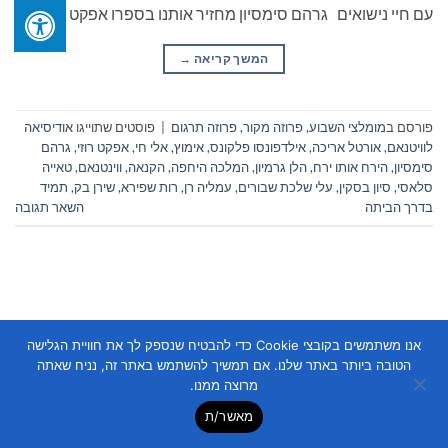
עם חיי נישואים גרהם סימסיון מחזיר אותנו בספרו אפקט […]
המשך קריאה
→
פורסם ב
מומלצי השבוע
,
פרוזה מקור
,
פרוזה תרגום
|
פוסטים שתוייגו
אודיסיאה
לוויטנאם
,
אורטל אריכה
,
אילדפונסו פלקונס
,
אימוץ
,
אלי חי
,
אפקט רוזי
,
גרהם
סימסיון
,
הירח אותו ירח
,
הלן גרמיון
,
המלכה היחפה
,
הקנאה
,
ווינטנאם
,
טאייה
סלאסי
,
סיון בסקין
,
עלי שלכת שבורים
,
עמליה רן
,
רות שפירא
,
שירן בק
,
תמיד
בדרך הביתה
השאר תגובה
אנו משתמשים בקובצי Cookie כדי להבטיח שנספק לך את חוויית הגלישה
הטובה ביותר באתר שלנו. אם תמשיך להשתמש באתר זה, נניח שאתה
Copyright 2026 ©
Flatsome Theme
מרוצה ממנו.
מאשר/ת