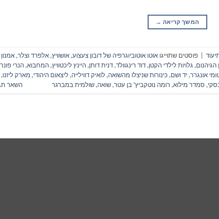
המשך קריאה
→
יעוד
|
פוסטים שתוייגו
אוטו אוטוביוגרפיה של דובון צעצוע
,
אושוויץ
,
אלפרד וצלר
,
אמנון
הגיהנום
,
גלויות לילדי הקטן
,
דוד רינגוולד
,
דנית דותן
,
היינץ ליכטוויץ
,
המחבוא
,
הנרי פונר
ומי אונגרר
,
יד ושם
,
כינורות שניצלו מהשואה
,
לואיק דווילייה
,
ליצאום היהודי
,
מארק ליזנו
,
בסקי
,
סמדר מילוא
,
רומה נוטקביץ' בן עטר
,
שואה
,
שולמית במברגר
השאר תג