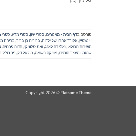
פורסם ב
דף הבית - מאמרים
,
ספרי עיון, ספרי מדע, ספרי ת
ויינשטיין
,
אקורד אחרון של ילדות
,
ברוריה בן ברוך
,
בריחה מן 
השירות הבולאי
,
ואלי דה לאנג
,
זאת סלוניקי
,
חדוה פרחיה
,
ט
שהזמן והעצב הותירו
,
מוזיקה בשואה
,
מיכאל דק
,
ניר רצ'קו
Copyright 2026 ©
Flatsome Theme