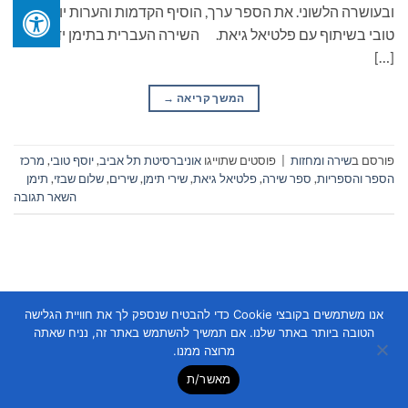
ובעושרה הלשוני. את הספר ערך, הוסיף הקדמות והערות יוסף
טובי בשיתוף עם פלטיאל גיאת. השירה העברית בתימן ידועה
[…]
המשך קריאה
→
פורסם ב
שירה ומחזות
|
פוסטים שתוייגו
אוניברסיטת תל אביב
,
יוסף טובי
,
מרכז
הספר והספריות
,
ספר שירה
,
פלטיאל גיאת
,
שירי תימן
,
שירים
,
שלום שבזי
,
תימן
השאר תגובה
אנו משתמשים בקובצי Cookie כדי להבטיח שנספק לך את חוויית הגלישה
הטובה ביותר באתר שלנו. אם תמשיך להשתמש באתר זה, נניח שאתה
Copyright 2026 ©
Flatsome Theme
מרוצה ממנו.
מאשר/ת