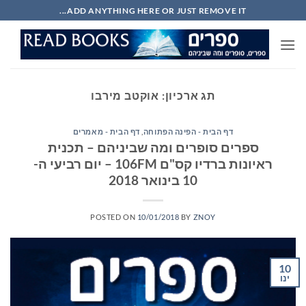
Ski
ADD ANYTHING HERE OR JUST REMOVE IT...
t
conten
תג ארכיון:
אוקטב מירבו
דף הבית - הפינה הפתוחה
,
דף הבית - מאמרים
ספרים סופרים ומה שביניהם – תכנית
ראיונות ברדיו קס"ם 106FM – יום רביעי ה-
10 בינואר 2018
POSTED ON
10/01/2018
BY
ZNOY
10
ינו