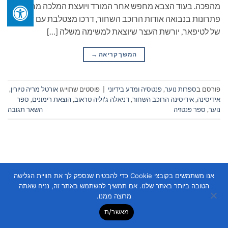
מהפכה. בעוד הצבא מחפש אחר המורד ויועצת המלכה מחפשת
פתרונות בנבואה אודות הרוכב השחור, דרכו מצטלבת עם דרכה
של לטיפאר, יורשת העצר שיוצאת למשימה משלה […]
המשך קריאה
→
פורסם ב
ספרות נוער
,
פנטסיה ומדע בידיוני
|
פוסטים שתוייגו
אורטל מריה טיורין
,
אידיסינה
,
אידיסינה הרוכב השחור
,
דניאלה ג'וליה טראוב
,
הוצאת רימונים
,
ספר
נוער
,
ספר פנטזיה
השאר תגובה
אנו משתמשים בקובצי Cookie כדי להבטיח שנספק לך את חוויית הגלישה
הטובה ביותר באתר שלנו. אם תמשיך להשתמש באתר זה, נניח שאתה
Copyright 2026 ©
Flatsome Theme
מרוצה ממנו.
מאשר/ת