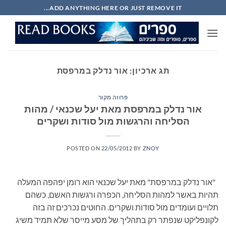
Ski
ADD ANYTHING HERE OR JUST REMOVE IT...
t
conten
תג ארכיון:
אור נדלק במרפסת
פרוזה מקור
אור נדלק במרפסת מאת יעל שכנאי / מהות
הסליחה והרגשות מול סודות ושקרים
POSTED ON
22/05/2012
BY
ZNOY
"אור נדלק במרפסת" מאת יעל שכנאי הוא רומן יפהפה המעלה
תהיות באשר למהות הסליחה, הכפרה ורגשות האשם, כשהם
תלויים ועומדים מול סודות ושקרים. החוטים נכרכים זה בזה
לקונפליקט שנפתר רק בתהליך של מסע מייסר שלא תמיד משיג