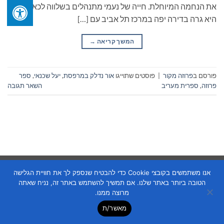
את הנחמה המיוחלת. חייה של נעמי מתנהלים בשלווה לכאורה.
היא גרה בדירה יפה במרכז תל אביב עם […]
המשך קריאה
→
פורסם ב
פרוזה מקור
|
פוסטים שתוייגו
אור נדלק במרפסת
,
יעל שכנאי
,
ספר
פרוזה
,
ספרית מעריב
השאר תגובה
Copyright 2026 ©
Flatsome Theme
אנו משתמשים בקובצי Cookie כדי להבטיח שנספק לך את חוויית הגלישה
הטובה ביותר באתר שלנו. אם תמשיך להשתמש באתר זה, נניח שאתה
מרוצה ממנו.
מאשר/ת