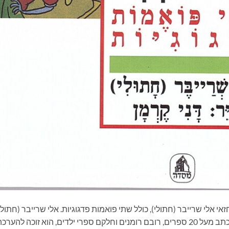
אלי שרייבר (חתולי), כולל שתי פואמות פדגוגיות. אלי שרייבר (חתולי
הוא קול ייחודי בספרות של היום בארץ. לאחר שכתב מעל 20 ספרים, רובם רומנים וחלקם ספרי ילדים, הוא זוכה להערכ