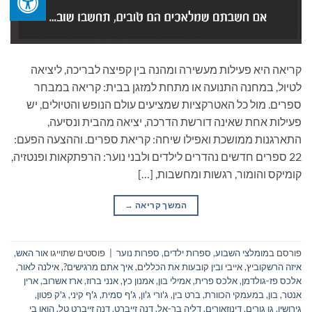
קריאה היא פעילות מעשירה ומהנה בין קפיצה לבריכה, ליציאה
לטיול, במחנה התנועה או מתחת למזגן בבית: קריאה במבחר
ספרים. מול כל האטרקציות שמציעים עולם הנופש והטיולים, יש
פעילות אחת שאינה דורשת הדרכה, יציאה מהבית ונסיעה,
התארגנות ממושכת ואפילו שיחה: קריאת ספרים. וההצעה הפעם:
22 ספרים חדשים נהדרים לילדים ולבני נוער: הרפתקאות ופנטזיה,
קומיקס והומור, רגשות ומחשבות, […]
המשך קריאה
→
פורסם ב
מומלצי השבוע
,
ספרות ילדים
,
ספרות נוער
|
פוסטים שתוייגו
אור האש
,
איזה הרשקוביץ
,
אייבי ובין קובעות את הכללים
,
איך אתם מרגישים?
,
אילנה לאור
,
אלכס פז-גולדמן
,
אלכס פרית
,
אמילי בון
,
אמנון כץ
,
אנני ברוז
,
ארז אשרוב
,
ארין
אנטר
,
בון
,
במעמקי הכוורת
,
ברט בין
,
ג'ורי ג'ון
,
ג'ף סמית
,
ג'ף קיני
,
ג'ק פטון
,
גירושין
,
גן גורים
,
דינוזאורים
,
דליה בר-אל
,
דנה זייברט
,
דנה זייברט טל
,
הואן בי