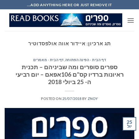
Ski
ADD ANYTHING HERE OR JUST REMOVE IT...
t
conten
תג ארכיון:
איידור אווה אולפסדוטיר
דף הבית - הפינה הפתוחה
,
דף הבית - מאמרים
ספרים סופרים ומה שביניהם – תכנית
ראיונות ברדיו קס"ם 106אפאם – יום רביעי
ה- 25 ביולי 2018
POSTED ON
25/07/2018
BY
ZNOY
25
יול