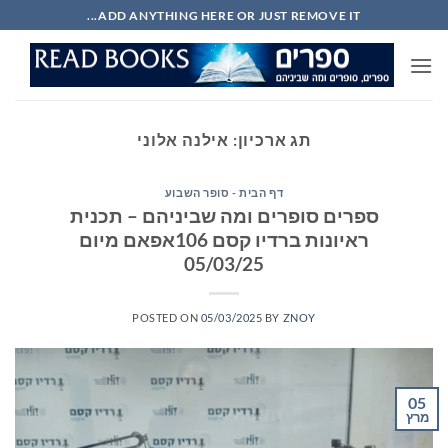
Ski
ADD ANYTHING HERE OR JUST REMOVE IT...
t
conten
תג ארכיון:
אילנה אלוני
דף הבית - סופר השבוע
ספרים סופרים ומה שביניהם – תכנית
ראיונות ברדיו קסם 106אפאם מיום
05/03/25
POSTED ON
05/03/2025
BY
ZNOY
05
מרץ