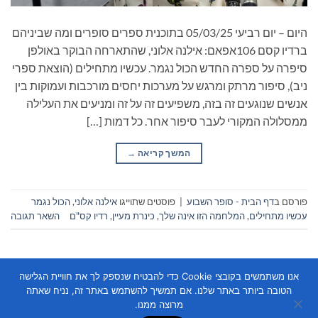
היום – יום רביעי 05/03/25 בתוכנית ספרים סופרים ומה שביניהם
ברדיו קסם 106אפאם: אילנה אלוני, שהתארחה הבוקר באולפן
סיפרה על ספרה החדש הכול נגמר. עכשיו מתחילים (הוצאת ספרי
ניב), סיפור מרתק ומרגש על מערכות יחסים מורכבות ועמוקות בין
אנשים שנוגעים זה בזה, משפיעים זה על זה ומניעים את העלילה
ממסלולה המקורי לעבר סיפור אחר. כל דמות […]
המשך קריאה
→
פורסם ב
דף הבית - סופר השבוע
|
פוסטים שתוייגו
אילנה אלוני
,
הכול נגמר
עכשיו מתחילים
,
המלחמה הזו אינה שלך
,
כינרת מעיין
,
רדיו קס"ם
השאר תגובה
אנו משתמשים בקובצי Cookie כדי להבטיח שנספק לך את חוויית הגלישה
הטובה ביותר באתר שלנו. אם תמשיך להשתמש באתר זה, נניח שאתה
מרוצה ממנו.