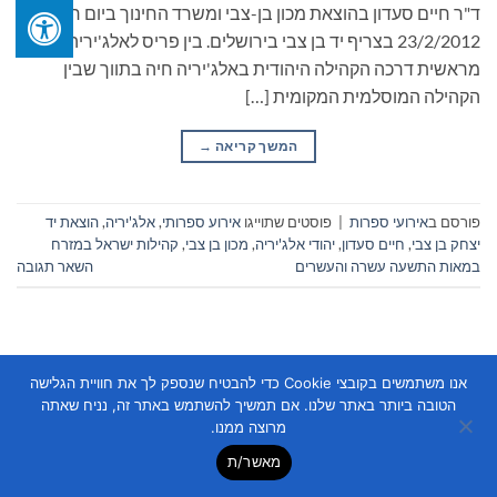
ד"ר חיים סעדון בהוצאת מכון בן-צבי ומשרד החינוך ביום חמישי
23/2/2012 בצריף יד בן צבי בירושלים. בין פריס לאלג'יריה:
מראשית דרכה הקהילה היהודית באלג'יריה חיה בתווך שבין
הקהילה המוסלמית המקומית […]
המשך קריאה
→
פורסם ב
אירועי ספרות
|
פוסטים שתוייגו
אירוע ספרותי
,
אלג'יריה
,
הוצאת יד
יצחק בן צבי
,
חיים סעדון
,
יהודי אלג'יריה
,
מכון בן צבי
,
קהילות ישראל במזרח
במאות התשעה עשרה והעשרים
השאר תגובה
אנו משתמשים בקובצי Cookie כדי להבטיח שנספק לך את חוויית הגלישה
הטובה ביותר באתר שלנו. אם תמשיך להשתמש באתר זה, נניח שאתה
מרוצה ממנו.
Copyright 2026 ©
Flatsome Theme
מאשר/ת