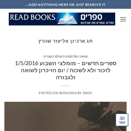
Ski
ADD ANYTHING HERE OR JUST REMOVE IT...
t
conten
תג ארכיון:
אליעזר שוורץ
שואה ומלחמת העולם השנייה
ספרים חדשים – מומלצי השבוע 1/5/2016
לזכור ולא לשכוח / יום הזיכרון לשואה
ולגבורה
POSTED ON
30/04/2016
BY
ZNOY
30
אפר