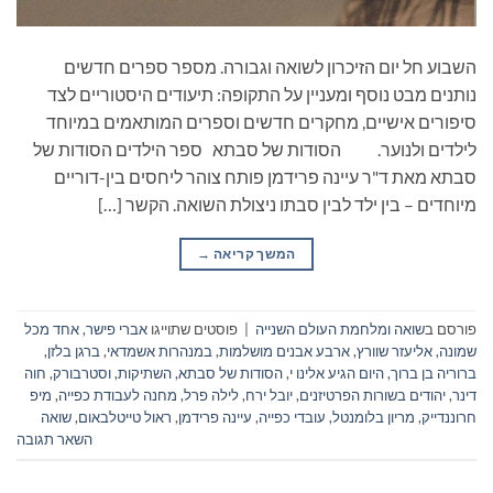
השבוע חל יום הזיכרון לשואה וגבורה. מספר ספרים חדשים
נותנים מבט נוסף ומעניין על התקופה: תיעודים היסטוריים לצד
סיפורים אישיים, מחקרים חדשים וספרים המותאמים במיוחד
לילדים ולנוער. הסודות של סבתא ספר הילדים הסודות של
סבתא מאת ד"ר עיינה פרידמן פותח צוהר ליחסים בין-דוריים
מיוחדים – בין ילד לבין סבתו ניצולת השואה. הקשר […]
המשך קריאה
→
פורסם ב
שואה ומלחמת העולם השנייה
|
פוסטים שתוייגו
אברי פישר
,
אחד מכל
שמונה
,
אליעזר שוורץ
,
ארבע אבנים מושלמות
,
במנהרות אשמדאי
,
ברגן בלזן
,
ברוריה בן ברוך
,
היום הגיע אלינו י
,
הסודות של סבתא
,
השתיקות
,
וסטרבורק
,
חוה
דינר
,
יהודים בשורות הפרטיזנים
,
יובל ירח
,
לילה פרל
,
מחנה לעבודת כפייה
,
מיפ
חרוננדייק
,
מריון בלומנטל
,
עובדי כפייה
,
עיינה פרידמן
,
ראול טייטלבאום
,
שואה
השאר תגובה