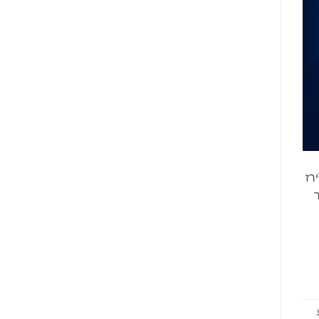
2 משתתפים: לירז