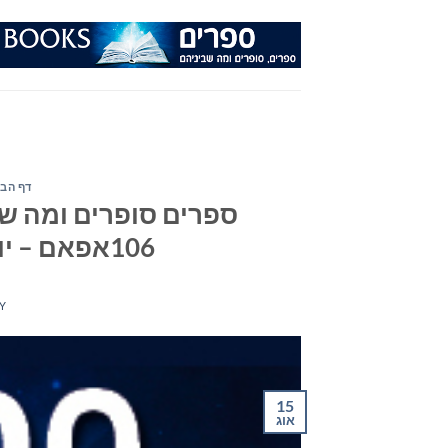
Ski
t
conten
דף הבי
ספרים סופרים ומה שב
106אפאם – יום רביעי ה- 15 באוגוסט 2018
Y
15
אוג