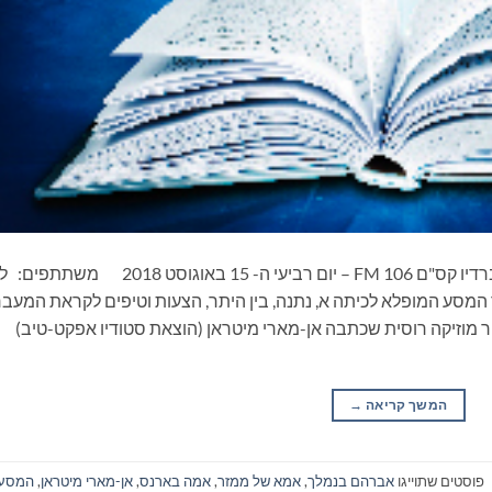
ספרים סופרים ומה שביניהם – תכנית ראיונות ברדיו קס"ם 106 FM – יום רביעי ה- 15 באוגוסט 018
המסע המופלא לכיתה א, נתנה, בין היתר, הצעות וטיפים לקראת המעבר
ר מוזיקה רוסית שכתבה אן-מארי מיטראן (הוצאת סטודיו אפקט-טיב)
המשך קריאה
→
פוסטים שתוייגו
אברהם בנמלך
,
אמא של ממזר
,
אמה בארנס
,
אן-מארי מיטראן
,
המסע