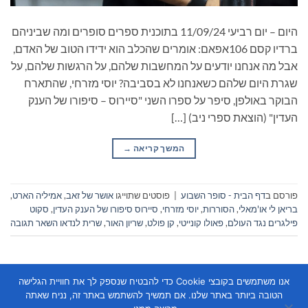
היום – יום רביעי 11/09/24 בתוכנית ספרים סופרים ומה שביניהם
ברדיו קסם 106אפאם: אומרים שהכלב הוא ידידו הטוב של האדם,
אבל מה אנחנו יודעים על המחשבות שלהם, על הרגשות שלהם, על
שגרת היום שלהם כשאנחנו לא בסביבה? יוסי מזרחי, שהתארח
הבוקר באולפן, סיפר על ספרו השני "סיירוס – סיפורו של הענק
העדין" (הוצאת ספרי ניב) […]
המשך קריאה
→
פורסם ב
דף הבית - סופר השבוע
|
פוסטים שתוייגו
אושר של זאב
,
אמיליה הארט
,
בריאן לי או'מאלי
,
הסוררות
,
יוסי מזרחי
,
סיירוס סיפורו של הענק העדין
,
סקוט
פילגרים נגד העולם
,
פאולו קונייטי
,
קן פולט
,
שריון האור
,
שרית לנדאו
השאר תגובה
אנו משתמשים בקובצי Cookie כדי להבטיח שנספק לך את חוויית הגלישה
הטובה ביותר באתר שלנו. אם תמשיך להשתמש באתר זה, נניח שאתה