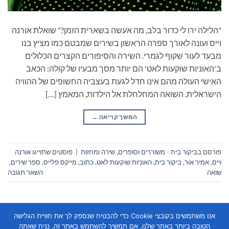
"הלילה ירו לי כדור בלב, מה אעשה בשארית הזמן?" שואלת אורנה
וייס ועונה לאורך ספרה הראשון בשירים שמבטם כמו מציץ בנו
מבעד לעור שקוף לגמרי. השירה והסיפורים הקצרים הכלולים
ב'האוניות שוקעות לאט' הם יותר מסך מבעיו של קולה: הכאב
האישי העולה מהם אינו חדל לגעת בעצביה החשופים של ההוויה
הישראלית. השואה המחלחלת אל הילדות, המאמץ […]
המשך קריאה
→
פורסם ב
ביקור בית - משוררים וסופרים
,
שירה ומחזות
|
פוסטים שתוייגו
אורנה
וייס
,
אמיר אור
,
ביקור בית
,
האוניות שוקעות לאט
,
כתוב
,
מייקס פלייס
,
ספר שירים
,
שואה
השאר תגובה
אנו משתמשים בקובצי Cookie כדי להבטיח שנספק לך את חוויית הגלישה
הטובה ביותר באתר שלנו. אם תמשיך להשתמש באתר זה, נניח שאתה