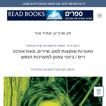
Ski
ADD ANYTHING HERE OR JUST REMOVE IT...
t
conten
תג ארכיון:
אמיר אור
ביקור בית - משוררים וסופרים
,
שירה ומחזות
האוניות שוקעות לאט, שירים, מאת אורנה
וייס / ביטוי עמוק למערכות הנפש
POSTED ON
02/07/2014
BY
ZNOY
02
יול