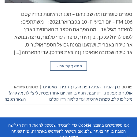
ספרים סופרים ומה שביניהם – תכנית ראיונות ברדיו קסם
106 FM – יום רביעי ה- 10 בפברואר 2021: משתתפים:
להאזנה מגיל 18 – מה הפך את הספרות הארוטית בארץ
לפופולרית? על כך, בין היתר, סיפרה עדי סלמור, מרצה בנושא
ארוטיקה בעברית, ושמענו ממנה גם על הספר אולטריס,
ארוטיקה שכתבה אנאיס נין (הוצאת פרדס). עדי התארחה […]
המשך קריאה
→
פורסם ב
דף הבית - הפינה הפתוחה
,
דף הבית - מאמרים
|
פוסטים שתוייגו
אולטריס
,
אנאיס נין
,
דון יובנר
,
חגית בן חור
,
יום אחד תפסיד
,
לי צ'יילד
,
מה קרה?
,
מיכל פז קלפ
,
ספרות ארוטית
,
עדי סלמור
,
רדיו קס"ם
השאר תגובה
אנו משתמשים בקובצי Cookie כדי להבטיח שנספק לך את חוויית הגלישה
הטובה ביותר באתר שלנו. אם תמשיך להשתמש באתר זה, נניח שאתה