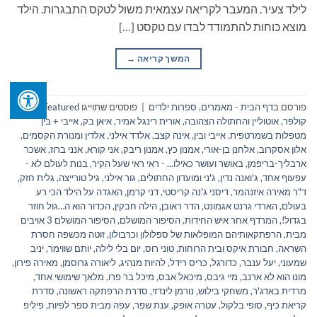
לילד צעיר. המעבר לקריאה עצמאית משול לטקס התבגרות. הילד
מוצא כוחות להתמודד לבדו עם טקסט […]
המשך קריאה
→
פורסם ב
דף הבית - מאמרים
,
ספרות ילדים
|
פוסטים שתוייגו
featured
,
אואן
קולפר
,
אוטוליין והחתולה הצהובה
,
אורית רינגל אמיר
,
איאן בק
,
אייבי + בין
מטפלות בשמרטפית
,
אייבי ובין
,
אינה קצב
,
אלדד אילני
,
אלדין ומנורת הקסמים
,
אלון אסקרוב
,
אלחנן בן-אורי
,
אמנון כץ
,
אמנון ריבק
,
אני קורא
,
אנני ברוז
,
אשכר
ארבליך-בריפמן
,
באושר ועושר כאילו... - ראי ראי שעל הקיר
,
בנות לעולם לא -
עפעוף אחד
,
ג'ואנה נדין
,
ג'ני ומועדון החתולים
,
גור אילני
,
גיל טורייצה
,
גלית חזק
,
ד"ר מאירה איזנהמר
,
דיסני ג'נה קריסטי
,
דני קרמן
,
האגדה על הילד הכי רע
בעולם
,
הארדי גרנט אגמונט
,
הדר ראובן
,
הילה חבקין
,
הכדור הוא ה…גול חוזר
בגדול!
,
המרדף אחר איש החידות
,
הסיפור המושלם
,
הסיפור המושלם 3 אויבים
מבית
,
הרפתקאותיהם המופלאות של ספלולון וכרבולון
,
זוטה מכשפה חסרת
השראה
,
חבורת איקס ובית הרוחות
,
טוני רוס
,
יום בלי לילה
,
יותם שווימר
,
יניב
שמעוני
,
יעל ענבר
,
כדורגל
,
כריס רידל
,
להיות מנהיג
,
ליאורה גרוסמן
,
מאירה פירון
,
מונו הוא לא ארנב
,
מיי גיבס
,
מיכאל אבס
,
מיכל בר פרו
,
מלאך שימושי אחד
,
מרדית באדג'ר
,
משחקי בילוש
,
נורמן לינדזי
,
סדרת הרפתקה ראשונה
,
סדרת
קריאת כיף
,
סופי בלקול
,
עטרה אופק
,
ענת שפר
,
עפה מבית ספר לפיות
,
פיליפ