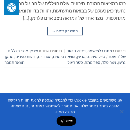
כמו במציאות המזרח-תיכונית. עולם הצללים של הריגול הבינלאומי
נחשף כאן כעולם של בבואות מתעתעות, זהויות בדויות ונאמנויות
מתחלפות. מצד אחד של המראה ניצב אדם פלדמן, […]
המשך קריאה
→
פורסם ב
מתח בלש אימה
,
פרוזה תרגום
|
פוסטים שתוייגו
איראן
,
אנשי הצללים
של "המוסד"
,
ג'ייק סימונס
,
גרעין
,
הוצאת סימנים
,
הטהורים
,
ידיעות ספרים
,
מתקן
גרעין
,
ניצה פלד
,
ספר מתח
,
ספר ריגול
השאר תגובה
אנו משתמשים בקובצי Cookie כדי להבטיח שנספק לך את חוויית הגלישה
הטובה ביותר באתר שלנו. אם תמשיך להשתמש באתר זה, נניח שאתה
Copyright 2026 ©
Flatsome Theme
מרוצה ממנו.
מאשר/ת