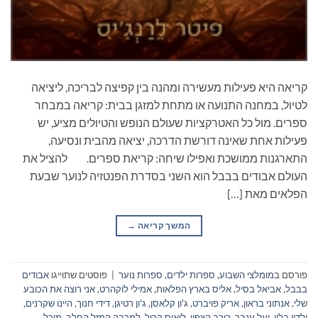
קריאה היא פעילות מעשירה ומהנה בין קפיצה לבריכה, ליציאה
לטיול, במחנה התנועה או מתחת למזגן בבית: קריאה במבחר
ספרים. מול כל האטרקציות שעולם הנופש והטיולים מציע, יש
פעילות אחת שאינה דורשת הדרכה, יציאה מהבית ונסיעה,
התארגנות ממושכת ואפילו שיחה: קריאת ספרים. להציל את
העולם אבודים בבבל הוא השני בסדרת הפנטזיה לנוער שבעת
הפלאים מאת […]
המשך קריאה
→
פורסם ב
מומלצי השבוע
,
ספרות ילדים
,
ספרות נוער
|
פוסטים שתוייגו
אבודים
בבבל
,
אביאל בסיל
,
אליס בארץ הפלאות
,
אמילי לוקהרט
,
אני רוצה את הכובע
שלי
,
אנתוני בראון
,
אריק פויברט
,
ג'ון קלאסן
,
ג'ון רטיגן
,
דידי חנוך
,
היינו שקרנים
,
ילדון בלון
,
יעל ענבר
,
כוכב הצפון
,
לואיס קרול
,
למרבה המזל החלב
,
מיכל