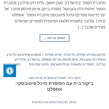
מחברת הספר 'בת של רב' (אבן חושן), גלית דהן-קרליבך מחברת
הספר 'אחותי כלה והגן נעול' (זמורה ביתן), איימן סיכסק מחבר 'אל
יפו' (ידיעות ספרים) ומיכל פיטובסקי מחברת הספר 'אספלט'
(כתר) מדובר בתוכנית מלגות המיועדת לסופרים ישראלים
צעירים שכבר […]
המשך קריאה
→
פורסם ב
אירועי ספרות
,
דף הבית - ארועי ספרות
|
פוסטים שתוייגו
אביגיל גרץ
,
אחותי כלה והגן נעול
,
איימן סיכסק
,
אל יפו
,
אספלט
,
בת של רב
,
גלית דהן
קרליבך
,
הספרייה הלאומית
,
מיכל פיטובסקי
,
מלגה ספרותית
השאר תגובה
ביקור בית - משוררים וסופרים
,
פרוזה מקור
ביקור בית עם הסופרת מיכל פיטובסקי:
אספלט
POSTED ON
14/05/2012
BY
ZNOY