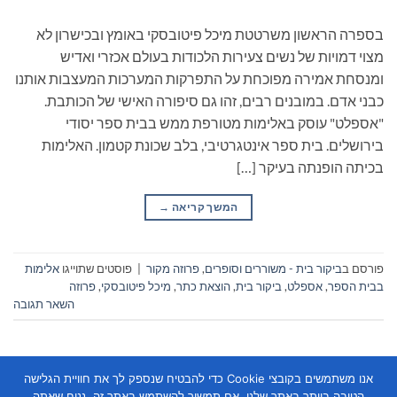
בספרה הראשון משרטטת מיכל פיטובסקי באומץ ובכישרון לא
מצוי דמויות של נשים צעירות הלכודות בעולם אכזרי ואדיש
ומנסחת אמירה מפוכחת על התפרקות המערכות המעצבות אותנו
כבני אדם. במובנים רבים, זהו גם סיפורה האישי של הכותבת.
"אספלט" עוסק באלימות מטורפת ממש בבית ספר יסודי
בירושלים. בית ספר אינטגרטיבי, בלב שכונת קטמון. האלימות
בכיתה הופנתה בעיקר […]
המשך קריאה
→
פורסם ב
ביקור בית - משוררים וסופרים
,
פרוזה מקור
|
פוסטים שתוייגו
אלימות
בבית הספר
,
אספלט
,
ביקור בית
,
הוצאת כתר
,
מיכל פיטובסקי
,
פרוזה
השאר תגובה
אנו משתמשים בקובצי Cookie כדי להבטיח שנספק לך את חוויית הגלישה
הטובה ביותר באתר שלנו. אם תמשיך להשתמש באתר זה, נניח שאתה