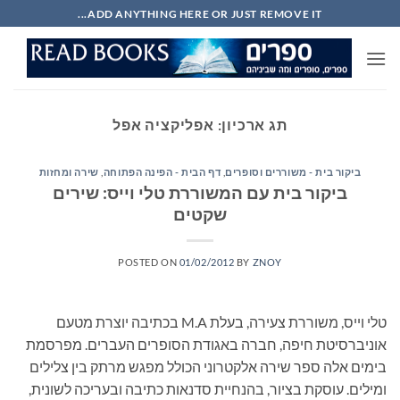
Ski
ADD ANYTHING HERE OR JUST REMOVE IT...
t
conten
תג ארכיון:
אפליקציה אפל
ביקור בית - משוררים וסופרים
,
דף הבית - הפינה הפתוחה
,
שירה ומחזות
ביקור בית עם המשוררת טלי וייס: שירים
שקטים
POSTED ON
01/02/2012
BY
ZNOY
טלי וייס, משוררת צעירה, בעלת M.A בכתיבה יוצרת מטעם
אוניברסיטת חיפה, חברה באגודת הסופרים העברים. מפרסמת
בימים אלה ספר שירה אלקטרוני הכולל מפגש מרתק בין צלילים
ומילים. עוסקת בציור, בהנחיית סדנאות כתיבה ובעריכה לשונית,