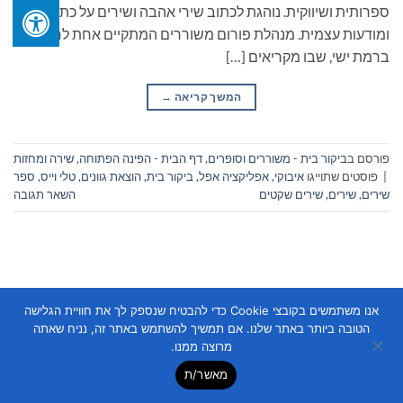
ספרותית ושיווקית. נוהגת לכתוב שירי אהבה ושירים על כתיבה
ומודעות עצמית. מנהלת פורום משוררים המתקיים אחת לחודש
ברמת ישי, שבו מקריאים […]
המשך קריאה
→
פורסם ב
ביקור בית - משוררים וסופרים
,
דף הבית - הפינה הפתוחה
,
שירה ומחזות
|
פוסטים שתוייגו
איבוקי
,
אפליקציה אפל
,
ביקור בית
,
הוצאת גוונים
,
טלי וייס
,
ספר
שירים
,
שירים
,
שירים שקטים
השאר תגובה
אנו משתמשים בקובצי Cookie כדי להבטיח שנספק לך את חוויית הגלישה
הטובה ביותר באתר שלנו. אם תמשיך להשתמש באתר זה, נניח שאתה
Copyright 2026 ©
Flatsome Theme
מרוצה ממנו.
מאשר/ת