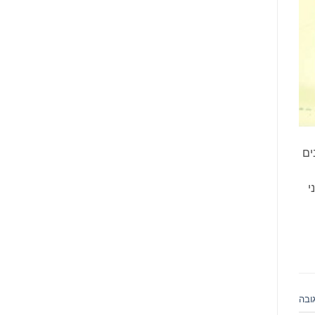
ים
י
ובה