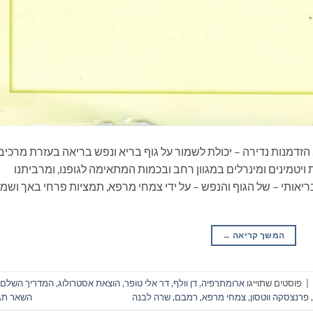
הזדמנות נדירה – יכולת לשמור על גוף בריא ונפש בריאה בעזרת מרכיב
 ויטמינים ומינרלים במגוון רחב ובכמות המתאימה לגופנו, ומרביתנו
אותי – של הגוף והנפש – על ידי צמחי מרפא, תמציות פרחי באך ושמנ
המשך קריאה
→
|
פוסטים שתוייגו
ארומתרפיה
,
דן וולף
,
דר אלי טופר
,
הוצאת אסטרולוג
,
המדריך השלם
,
פרנצסקה ווטסון
,
צמחי מרפא
,
רמבם
,
שרה לבנה
השאר תג