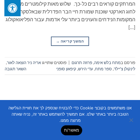
המרתקים קוראים רבים כל-כך. שלוש מאות קילומטרים מצפון
לחוג הארקטי שוכנת שמורת חיי הבר הפדרלית שבאלסקה, אחד
המקומות הנידחים והעוינים ביותר עלי אדמות. עבור הפליאואקולוג
[…]
המשך קריאה
→
פורסם ב
מתח בלש אימה
,
פרוזה תרגום
|
פוסטים שתוייגו
אריה ניר הוצאה לאור
,
לינקולן צ'יילד
,
ספר מתח
,
עדי הירש
,
קיפאון סופני
השאר תגובה
אנו משתמשים בקובצי Cookie כדי להבטיח שנספק לך את חוויית הגלישה
הטובה ביותר באתר שלנו. אם תמשיך להשתמש באתר זה, נניח שאתה
Copyright 2026 ©
Flatsome Theme
מרוצה ממנו.
מאשר/ת