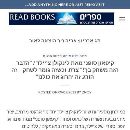
Ski
ADD ANYTHING HERE OR JUST REMOVE IT...
t
conten
תג ארכיון:
אריה ניר הוצאה לאור
מתח בלש אימה
,
פרוזה תרגום
קיפאון סופני מאת לינקולן צ'יילד / "הדבר
הזה משחק בך!" צרח. וכשזה גומר לשחק – זה
הורג. זה יהרוג את כולנו"
POSTED ON
09/05/2012
BY
ZNOY
במותחן מסעיר זה שוזר לינקולן צ'יילד יחד נוף ארקטי מרהיב, יצור
מיתי מבעית ואווירה של כאוס ופחד. "קיפאון סופני" ממחיש מדוע
הפכו ספריו של צ'יילד, בהם "סערה במעמקים", ללהיטים