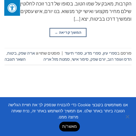
הקרבות, מאבק על שמו הטוב. בסופו של דבר זוכה לחלוטין, אך
שילם מחיר מקצועי ואישי יקר מנשוא. בנו יורם, איש עסקים
וממשיך דרכו בביטוח, יצא […]
המשך קריאה
→
פורסם ב
ספרי עיון, ספרי מדע, ספרי תיעוד
|
פוסטים שתוייגו
אריה שפק
,
ביטוח
,
הדס ועופר רגב
,
יורם שפק
,
סיפור אישי
,
סמטת מזל אריה
השאר תגובה
אנו משתמשים בקובצי Cookie כדי להבטיח שנספק לך את חוויית הגלישה
Copyright 2026 ©
Flatsome Theme
הטובה ביותר באתר שלנו. אם תמשיך להשתמש באתר זה, נניח שאתה
מרוצה ממנו.
מאשר/ת