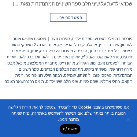
שכדאי לדעת על שיני חלב ספר השיניים המתנדנדות מאת […]
המשך קריאה
→
פורסם ב
מומלצי השבוע
,
ספרות ילדים
,
ספרות נוער
|
פוסטים שתוייגו
אוסה
לארסון
,
איבונה רדינץ
,
אינגלה קורסל
,
אריק נייט
,
ארנה
,
ארנה 2 משחקי המוות
,
באטמן
,
ביל מתני
,
דידי חנוך
,
הבריחה מיערות הערפל
,
הריק יונסן
,
טניה אמבר
חינקיס
,
טרוי קאמינגס
,
יואב כ"ץ
,
יעל צובארי
,
יקינתון
,
לאה גולדברג
,
לאסי חוזרת
הביתה
,
לפעמים נועם
,
מוט הקללה
,
מורגן רייס
,
מחברת המפלצות
,
מיכאל אבס
,
מירה דרור שמי
,
משחקי בילוש
,
מתקפת הבלונים הבריונים
,
ספר השיניים
המתנדנדות
,
פאקס
,
פזמון ליקינתון
,
קומיקס
,
רבקה גוילי
,
רוני פחימה
,
רונית
רוקאס
,
רחלי אידלמן
,
שהם סמית
,
שיני חלב
,
שיני ילדים
,
תומס רהנר
השאר תגובה
אנו משתמשים בקובצי Cookie כדי להבטיח שנספק לך את חוויית הגלישה
הטובה ביותר באתר שלנו. אם תמשיך להשתמש באתר זה, נניח שאתה
מרוצה ממנו.
מאשר/ת
Copyright 2026 ©
Flatsome Theme