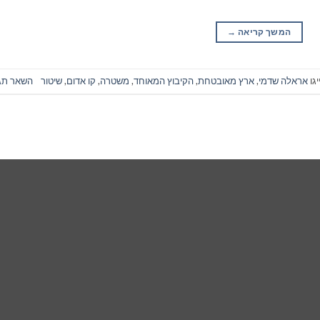
המשך קריאה
→
גו
אראלה שדמי
,
ארץ מאובטחת
,
הקיבוץ המאוחד
,
משטרה
,
קו אדום
,
שיטור
השאר תג