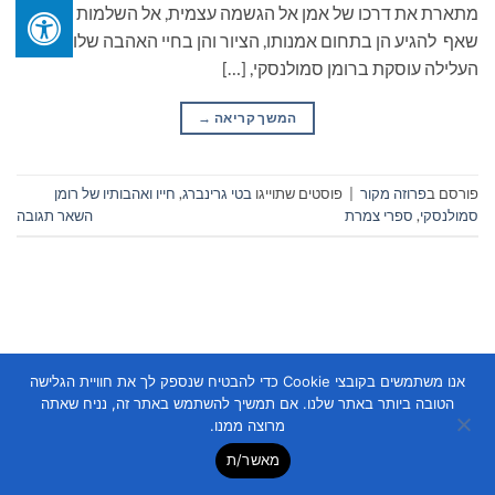
מתארת את דרכו של אמן אל הגשמה עצמית, אל השלמות אליה
שאף להגיע הן בתחום אמנותו, הציור והן בחיי האהבה שלו.
העלילה עוסקת ברומן סמולנסקי, […]
המשך קריאה
→
פורסם ב
פרוזה מקור
|
פוסטים שתוייגו
בטי גרינברג
,
חייו ואהבותיו של רומן
סמולנסקי
,
ספרי צמרת
השאר תגובה
אנו משתמשים בקובצי Cookie כדי להבטיח שנספק לך את חוויית הגלישה
Copyright 2026 ©
Flatsome Theme
הטובה ביותר באתר שלנו. אם תמשיך להשתמש באתר זה, נניח שאתה
מרוצה ממנו.
מאשר/ת