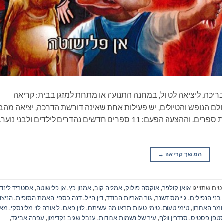
ריכה, ליציאה לטיול, במחנה התנועה או מתחת למזגן בבית: קריאה
ם הנופש והטיולים, יש פעילות אחת שאינה דורשת הדרכה, יציאה מהב
ונסיעה, התארגנות ממושכת ואפילו שיחה: קריאת ספרים. וההצעה הפעם: 11 ספרים חדשים נהדרים לילדים ולבני
המשך קריאה
→
ים שתוייגו
אואן קולפר
,
אוקסה פולוק
,
אמליה קוב
,
אמנון כץ
,
אן פלישוטה
,
אסטריד לינדג
בני הנפילים
,
ג'יימס דשנר
,
גור האריות הבודד
,
דין הייל
,
דנה כספי
,
האמת הסופית
,
הניצו
מר האחרון
,
טימי טעות
,
טימי טעות תראו מה עשיתם
,
לוין פאם
,
ליאורה לוי מלינסקי
,
מאח
טפן פסטיס
,
סנדרין וולף
,
עיר של נשמות אבודות
,
ענבל שגיב נקדימון
,
עפרה אביגד
,