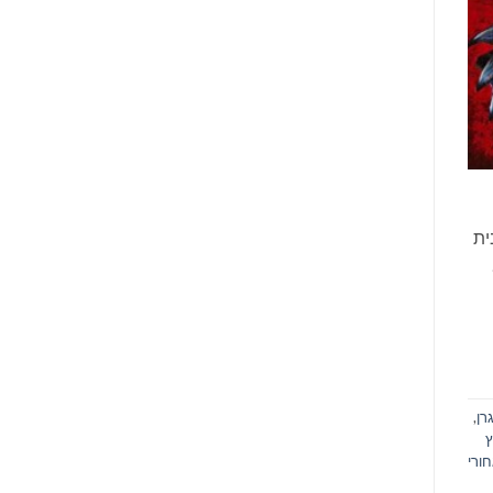
ית
 נוער.
רן
,
ץ
ורי