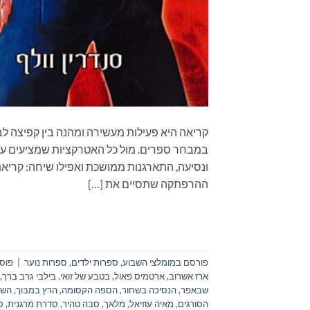
קריאה היא פעילות מעשירה ומהנה בין קפיצה לב
במבחר ספרים. מול כל האטרקציות שמציעים עול
ההרפתקה שתסיים את […]
פורסם ב
מומלצי השבוע
,
ספרות ילדים
,
ספרות נוער
|
פוסט
ארז אשרוב
,
ארטמיס פאול
,
בטבע של זואי
,
בילבי גרב ברך
,
שבאפר
,
הנסיכה בשחור
,
הספה הקסומה
,
הרץ במבוך
,
השו
הסורגים
,
מאיה עוזיאל
,
מלאך
,
סבה טהיר
,
סדרת מרגנית
,
ס