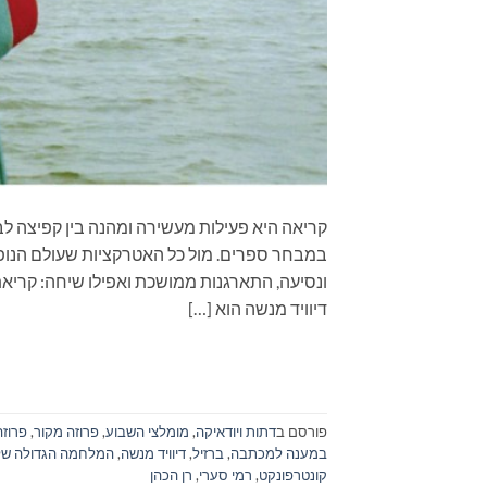
קריאה היא פעילות מעשירה ומהנה בין קפיצה לב
במבחר ספרים. מול כל האטרקציות שעולם הנופש
ונסיעה, התארגנות ממושכת ואפילו שיחה: קר
דיוויד מנשה הוא […]
פורסם ב
דתות ויודאיקה
,
מומלצי השבוע
,
פרוזה מקור
,
פרוזה
במענה למכתבה
,
ברזיל
,
דיוויד מנשה
,
המלחמה הגדולה של לו
קונטרפונקט
,
רמי סערי
,
רן הכהן