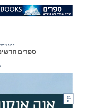
Ski
t
conten
דתות ויודאי
ספרים חדשים – מ
Y
31
ינו