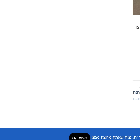
צד
,
נה
ובה
מאשר/ת