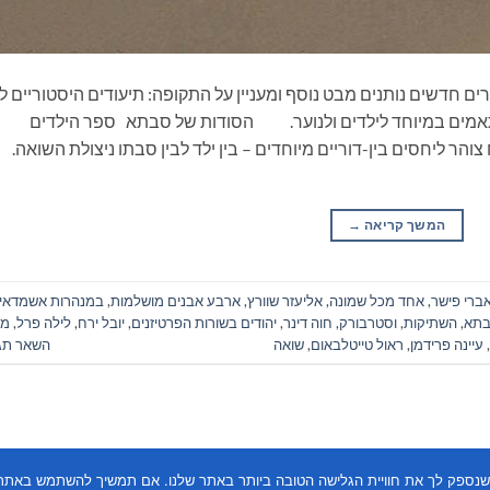
ים חדשים נותנים מבט נוסף ומעניין על התקופה: תיעודים היסטוריים ל
תאמים במיוחד לילדים ולנוער. הסודות של סבתא ספר הילדים
הר ליחסים בין-דוריים מיוחדים – בין ילד לבין סבתו ניצולת השואה.
המשך קריאה
→
ברי פישר
,
אחד מכל שמונה
,
אליעזר שוורץ
,
ארבע אבנים מושלמות
,
במנהרות אשמדאי
בתא
,
השתיקות
,
וסטרבורק
,
חוה דינר
,
יהודים בשורות הפרטיזנים
,
יובל ירח
,
לילה פרל
,
מח
,
עיינה פרידמן
,
ראול טייטלבאום
,
שואה
השאר תג