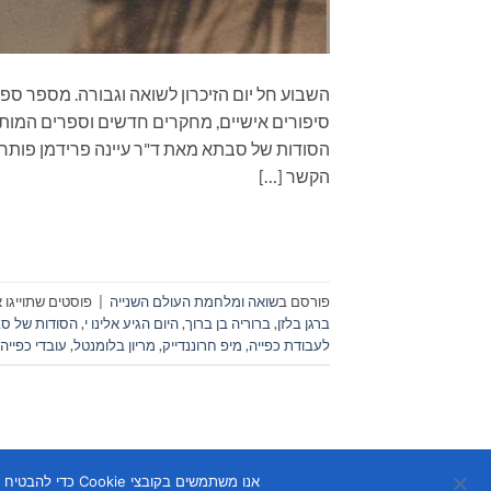
השבוע חל יום הזיכרון לשואה וגבורה. מספר ספר
סיפורים אישיים, מחקרים חדשים וספרים המו
הסודות של סבתא מאת ד"ר עיינה פרידמן פותח צו
הקשר […]
פורסם ב
שואה ומלחמת העולם השנייה
|
פוסטים שתוייגו
א
ברגן בלזן
,
ברוריה בן ברוך
,
היום הגיע אלינו י
,
הסודות של ס
לעבודת כפייה
,
מיפ חרוננדייק
,
מריון בלומנטל
,
עובדי כפייה
אנו משתמשים בקובצי Cookie כדי להבטיח שנספק לך את חוויית הגלישה הטובה ביותר באתר שלנו. אם תמשיך להשתמש באתר זה, נניח שאתה מרוצה ממנו.
Copyright 2026 ©
Flatsome Theme