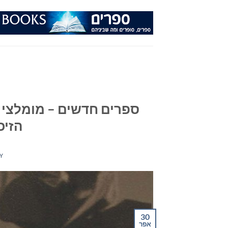
Ski
t
conten
הזיכ
Y
30
אפר