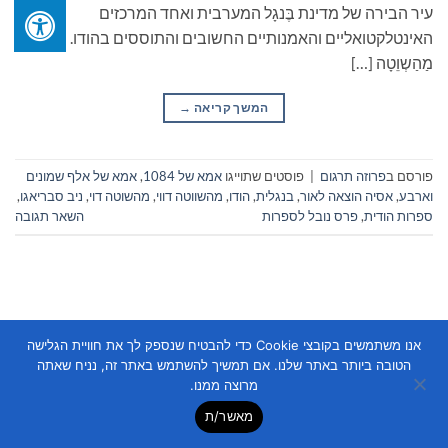
עיר הבירה של מדינת בֶּנגָל המערבית ואחד המרכזים
האינטלקטואליים והאמנותיים החשובים והתוססים בהודו.
מַהַשְוֵטָה […]
המשך קריאה
→
פורסם ב
פרוזה תרגום
|
פוסטים שתוייגו
אמא של 1084
,
אמא של אלף שמונים
וארבע
,
אסיה הוצאה לאור
,
בנגלית
,
הודו
,
מהשווטה דווי
,
מהשוטה דוי
,
ניב סבריאגו
,
ספרות הודית
,
פרס נובל לספרות
השאר תגובה
אנו משתמשים בקובצי Cookie כדי להבטיח שנספק לך את חוויית הגלישה
הטובה ביותר באתר שלנו. אם תמשיך להשתמש באתר זה, נניח שאתה
Copyright 2026 ©
Flatsome Theme
מרוצה ממנו.
מאשר/ת