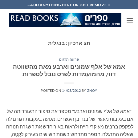
Ski
ADD ANYTHING HERE OR JUST REMOVE IT...
t
conten
תג ארכיון:
בנגלית
פרוזה תרגום
אמא של אלף שמונים וארבע מאת מהשווטה
דווי, מהמועמדות לפרס נובל לספרות
POSTED ON
14/03/2012
BY
ZNOY
"אמא של אלף שמונים וארבע" מספר את סיפור התעוררותה של
אם בעקבות מעשיו של בנה בן העשרים. מסעה בעקבותיו גורם לה
לפקפק ברבים מעיקרי חייה ולראות באור חדש את השגרה הנוחה
שאליה התרגלה. הספר מתרחש בשנות השישים בעיר קוֹלקָטָה,