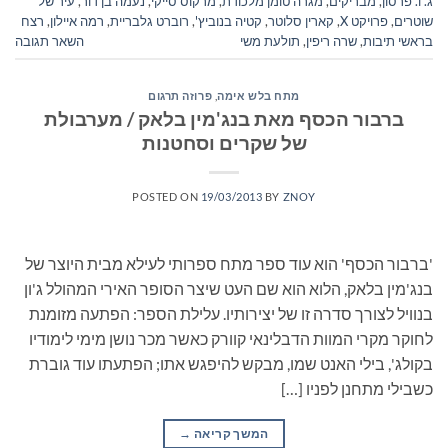
ג. ו. פרסון
,
מבריקים
,
מגרה טומן מלכודת
,
מרקוס סייקי
,
נעמה בן דור
,
עיר של
שוטרים
,
פרויקט X
,
קארין סלוטר
,
קטיה בנוביץ'
,
רוברט גלבריית
,
רמה איילון
,
רצח
בראשי תיבות
,
שרה ריפין
,
תולעת משי
השאר תגובה
מתח בלש אימה
,
פרוזה תרגום
ברבור הכסף מאת בנג'מין בלאק / מערבולת
של שקרים וסחטנות
POSTED ON
19/03/2013
BY
ZNOY
'ברבור הכסף' הוא עוד ספר מתח ספרותי לעילא מבית היוצר של
בנג'מין בלאק, הלוא הוא שם העט שיצר הסופר האירי המהולל ג'ון
בנוויל לצורך סדרה זו של יצירותיו. עלילת הספר: הפתעה מזומנת
לחוקר מקרי המוות הדבלינאי קוורק כאשר מכר נושן מימי לימודיו
בקולג', בילי האנט שמו, מבקש להיפגש אתו; הפתעתו עוד גוברת
כשבילי מתחנן לפניו […]
המשך קריאה
→