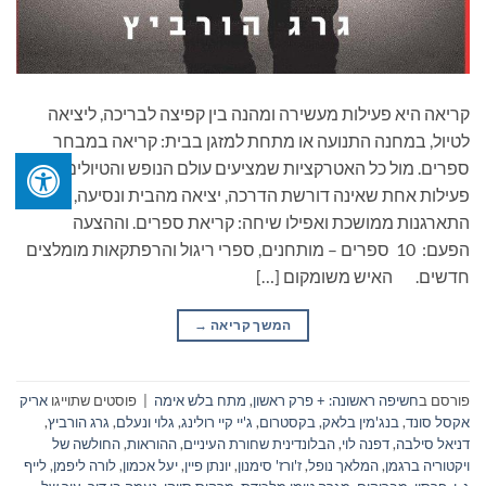
קריאה היא פעילות מעשירה ומהנה בין קפיצה לבריכה, ליציאה
לטיול, במחנה התנועה או מתחת למזגן בבית: קריאה במבחר
ספרים. מול כל האטרקציות שמציעים עולם הנופש והטיולים, יש
פעילות אחת שאינה דורשת הדרכה, יציאה מהבית ונסיעה,
התארגנות ממושכת ואפילו שיחה: קריאת ספרים. וההצעה
הפעם: 10 ספרים – מותחנים, ספרי ריגול והרפתקאות מומלצים
חדשים. האיש משומקום […]
המשך קריאה
→
פורסם ב
חשיפה ראשונה: + פרק ראשון
,
מתח בלש אימה
|
פוסטים שתוייגו
אריק
אקסל סונד
,
בנג'מין בלאק
,
בקסטרום
,
ג'יי קיי רולינג
,
גלוי ונעלם
,
גרג הורביץ
,
דניאל סילבה
,
דפנה לוי
,
הבלונדינית שחורת העיניים
,
ההוראות
,
החולשה של
ויקטוריה ברגמן
,
המלאך נופל
,
ז'ורז' סימנון
,
יונתן פיין
,
יעל אכמון
,
לורה ליפמן
,
לייף