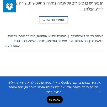
הנפש. יש בו סיפורים על אנחה, נחירה, התעטשות, שירה, צחוק,
לידה, הצלת […]
המשך קריאה
→
פורסם ב
ניו אייג' ומיסטיקה
|
פוסטים שתוייגו
אסטמה
,
בנשימה אחת
,
בריאות
,
הוצאת מודן
,
התעטשות
,
יוגה
,
מערכת הנשימה
,
נחירה
,
נשימה
,
פריה הרט
השאר תגובה
אנו משתמשים בקובצי Cookie כדי להבטיח שנספק לך את חוויית הגלישה
Copyright 2026 ©
Flatsome Theme
הטובה ביותר באתר שלנו. אם תמשיך להשתמש באתר זה, נניח שאתה
מרוצה ממנו.
מאשר/ת