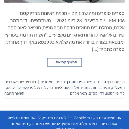
ספרים סופרים ומה שביניהם – תכנית ראיונות ברדיו קסם
106 FM – יום רביעי ה- 23 ביוני 2021: משתתפים: ד"ר תמר
אלרם, מנהלת בית החולים הדסה הר הצופים, הוציאה לאור ספר
שירים על זוגיות, הורות ואתגרים מקצועיים. "השירה זורמת בעורקיי
ומבטאת בצורה ברורה את מה שלא אוכל לבטא באף דרך אחרת".
ספרה כתב יד […]
המשך קריאה
→
פורסם ב
דף הבית - הפינה הפתוחה
,
דף הבית - מאמרים
|
פוסטים שתוייגו
בפיר
המעלית
,
חגית בן חור
,
כתב יד של רופאה
,
לינווד ברקלי
,
מיכל פז קלפ
,
קוד לבוש
,
קרי פיירסטון
,
רדיו קס"ם
,
תמר אלרם
השאר תגובה
אנו משתמשים בקובצי Cookie כדי להבטיח שנספק לך את חוויית הגלישה
הטובה ביותר באתר שלנו. אם תמשיך להשתמש באתר זה, נניח שאתה