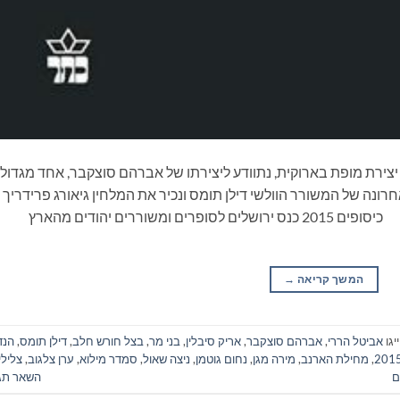
צירת מופת בארוקית, נתוודע ליצירתו של אברהם סוצקבר, אחד מגדולי
נה של המשורר הוולשי דילן תומס ונכיר את המלחין גיאורג פרידריך
הנדל בספר חדש לילדים מסדרת 'צלילי קסם'. כיסופים 2015 כנס ירושלים לסופרים ומשוררים יהודים מהארץ
המשך קריאה
→
יגו
אביטל הררי
,
אברהם סוצקבר
,
אריק סיבלין
,
בני מר
,
בצל חורש חלב
,
דילן תומס
,
הנד
,
מחילת הארנב
,
מירה מגן
,
נחום גוטמן
,
ניצה שאול
,
סמדר מילוא
,
ערן צלגוב
,
צלילי
ם
השאר תג