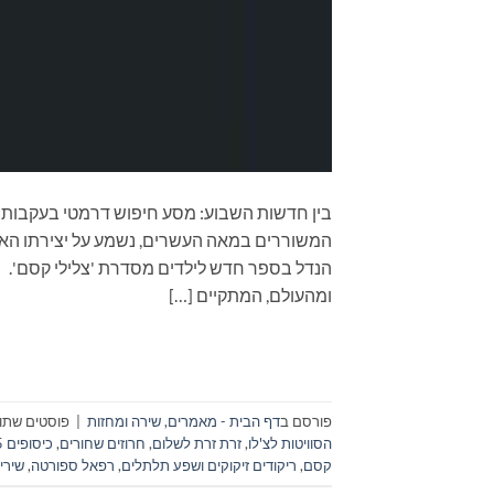
בין חדשות השבוע: מסע חיפוש דרמטי בעקבות י
המשוררים במאה העשרים, נשמע על יצירתו האחרו
ומהעולם, המתקיים […]
פורסם ב
דף הבית - מאמרים
,
שירה ומחזות
|
פוסטים שתוי
הסוויטות לצ'לו
,
זרת זרת לשלום
,
חרוזים שחורים
,
כיסופים 2015
קסם
,
ריקודים זיקוקים ושפע תלתלים
,
רפאל ספורטה
,
שירי