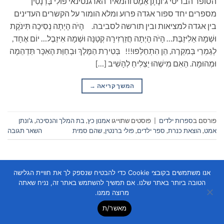
הסופר הבריטי ג'וֹנָתָן אֵמֶט והמאיר הארגנטינאי פּוֹלִי בֶּרְנָטִין
מספרים יחד ספור אגדה פרוע ומלא הומור על הקשרים העדינים
בין אגדה למציאות ובין תורשה לסביבה. הָיֹה הָיְתָה נְסִיכָה תִּינֹקֶת
וּשְׁמָהּ אֵלִיזַבֶּת… הָיֹה הָיְתָה חֲזַרְזִירָה קְטַנָּה וּשְׁמָהּ אִיזֵבֶל… יוֹם אֶחָד,
לְגַמְרֵי בְּמִקְרֶה, הֵן הִתְחַלְּפוּ!!! בְּטִירַת הַמֶּלֶךְ וּבְחַוַּת הָאִכָּר תַּדְהֵמָה
וּמְהוּמָה. הַאִם מִישֶׁהוּ יַצְלִיחַ לְהָשִׁיב […]
המשך קריאה
→
פורסם ב
ספרות ילדים
|
פוסטים שתוייגו
אמנון כץ
,
בת המלך והנסיכה
,
ג'ונתן
אמט
,
הוצאת כנרת
,
ספר ילדים
,
פולי ברנטין
,
שהם סמית
השאר תגובה
אנו משתמשים בקובצי Cookie כדי להבטיח שנספק לך את חוויית הגלישה
הטובה ביותר באתר שלנו. אם תמשיך להשתמש באתר זה, נניח שאתה
מרוצה ממנו.
מאשר/ת
Copyright 2026 ©
Flatsome Theme