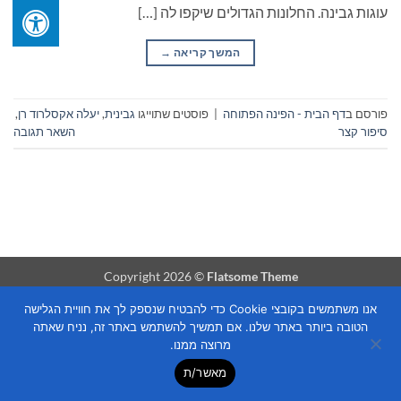
עוגות גבינה. החלונות הגדולים שיקפו לה […]
המשך קריאה
→
פורסם ב
דף הבית - הפינה הפתוחה
|
פוסטים שתוייגו
גבינית
,
יעלה אקסלרוד רן
,
סיפור קצר
השאר תגובה
Copyright 2026 ©
Flatsome Theme
אנו משתמשים בקובצי Cookie כדי להבטיח שנספק לך את חוויית הגלישה
הטובה ביותר באתר שלנו. אם תמשיך להשתמש באתר זה, נניח שאתה
מרוצה ממנו.
מאשר/ת