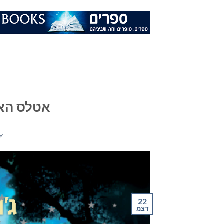
Ski
t
conten
אטלס האז
Y
22
דצמ