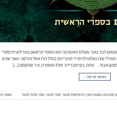
וקסום לבני נוער. אטלס האִזמרגָד הוא הספר הראשון בטרילוגיית ספרי
ה הגורלי שבו נאלצו להיפרד מהוריהם בגלל כוח אפל והרסני. עשר שנים
ו מטען אבוד. עתה, בקיימברידג' פולז האפורה, עיר שהקסם […]
המשך קריאה
→
ון סטיבנס
,
הוצאת מודן
,
הרפתקות לנוער
,
ספר לנוער
,
ספר מתח לנוער
השאר תג