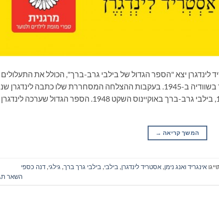
סטריד לינדגרן יצא "הספר הגדול של בילבי גרב-ברך", הכולל את התעלולים
הנפלאים מכל הספרים. הספר הראשון ראה אור בשוודיה ב-1945. בעקבות ההצלחה המסחררת שלו כתבה לינדגרן שני
ספרי המשך: בילבי גרב-ברך עולה לאונייה 1946, בילבי גרב-ברך באוקיינוס השקט 1948. הספר הגדול שערכה לינדגרן
המשך קריאה
→
ייגו
אינגריד ואנג נימן
,
אסטריד לינדגרן
,
בילבי
,
בילבי גרך ברך
,
גילגי
,
דנה כספי
השאר תג