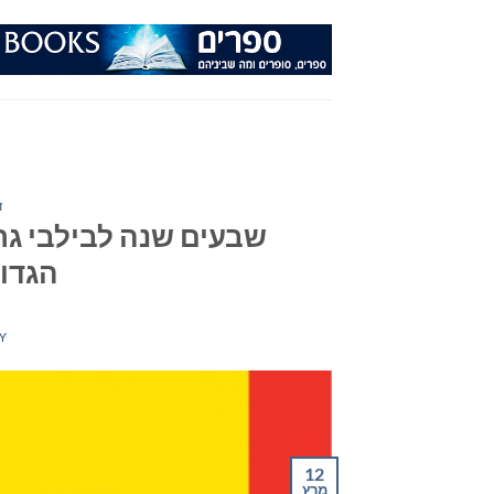
Ski
t
conten
ד
שבעים שנה לבילבי גר
הגדול
Y
12
מרץ