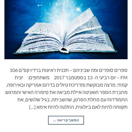
ספרים סופרים ומה שביניהם – תכנית ראיונות ברדיו קס"ם 106
FM – יום רביעי ה- 13 בספטמבר 2017 משתתפים: יונית
קמחי, מרצה מבוקשת ומדריכת טיולים בדרום אמריקה ובאירופה,
מחברת הספר חואניטה איילת מביאה את סיפורה האישי והמרגש:
התמודדות עם מחלת הסרטן, שהשביתה, בגיל שלושים, את
תקוותה להיות לאם ביולוגית, החלטה להיות אימא […]
המשך קריאה
→