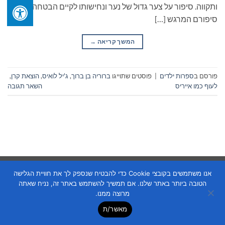
ותקווה. סיפור על צער גדול של נער ונחישותו לקיים הבטחה. זהו
סיפורם המרגש […]
המשך קריאה
→
פורסם ב
ספרות ילדים
|
פוסטים שתוייגו
ברוריה בן ברוך
,
ג'יל לואיס
,
הוצאת קרן
,
לעוף כמו אייריס
השאר תגובה
Copyright 2026 ©
Flatsome Theme
אנו משתמשים בקובצי Cookie כדי להבטיח שנספק לך את חוויית הגלישה
הטובה ביותר באתר שלנו. אם תמשיך להשתמש באתר זה, נניח שאתה
מרוצה ממנו.
מאשר/ת