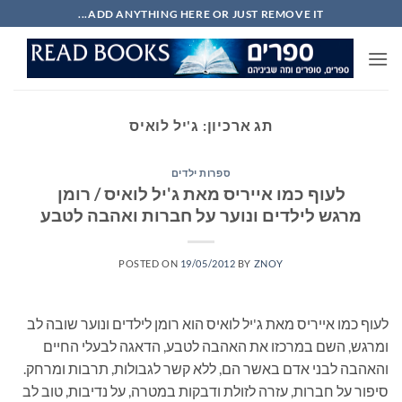
Ski
ADD ANYTHING HERE OR JUST REMOVE IT...
t
conten
תג ארכיון:
ג'יל לואיס
ספרות ילדים
לעוף כמו אייריס מאת ג'יל לואיס / רומן
מרגש לילדים ונוער על חברות ואהבה לטבע
POSTED ON
19/05/2012
BY
ZNOY
לעוף כמו אייריס מאת ג'יל לואיס הוא רומן לילדים ונוער שובה לב
ומרגש, השם במרכזו את האהבה לטבע, הדאגה לבעלי החיים
והאהבה לבני אדם באשר הם, ללא קשר לגבולות, תרבות ומרחק.
סיפור על חברות, עזרה לזולת ודבקות במטרה, על נדיבות, טוב לב