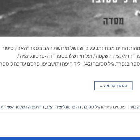
הות החיים מבחינתו. על בן שנושל מירושת האב בספר "האב", סיפור
"הרזיגנציה השקטה", ועל חייו שלו בספר "דה-פרסונליזציה".
טרילוגיה שאפשר לקרוא אותה בשלמותה או כל ספר בנפרד. גיל ססובר (42), יליד
המשך קריאה
→
שבוע
|
פוסטים שתוייגו
גיל ססובר
,
דה פרסונליזציה
,
האב
,
הרזיגנציה השקטה
השאר תג