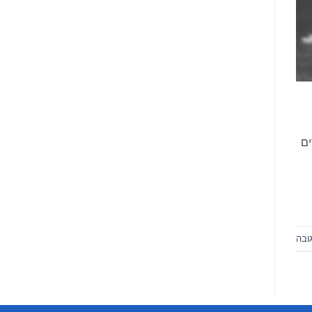
 חיפה ותושב יפו. פרסם עד כה 3 ספרים
ובה